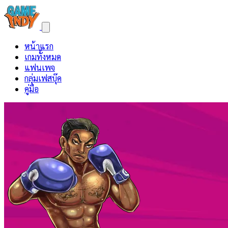
หน้าแรก
เกมทั้งหมด
แฟนเพจ
กลุ่มเฟสบุ๊ค
คู่มือ