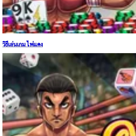
วิธีเล่นเกม ไพ่แคง