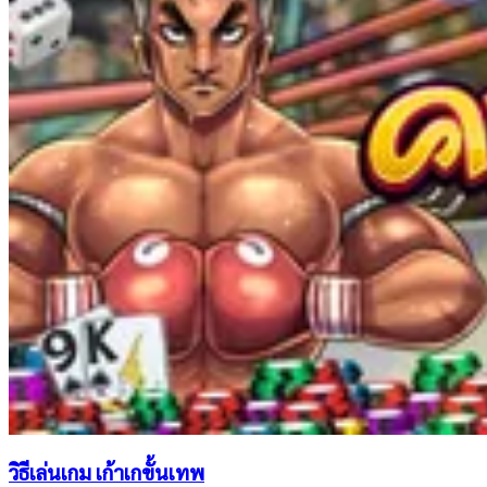
วิธีเล่นเกม เก้าเกขั้นเทพ