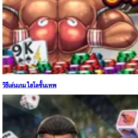
วิธีเล่นเกม ไฮโลขั้นเทพ