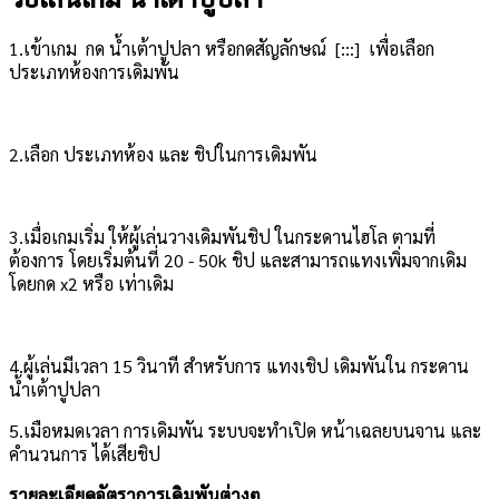
1.เข้าเกม กด น้ำเต้าปูปลา หรือกดสัญลักษณ์ [:::] เพื่อเลือก
ประเภทห้องการเดิมพัน
2.เลือก ประเภทห้อง และ ชิปในการเดิมพัน
3.เมื่อเกมเริ่ม ให้ผู้เล่นวางเดิมพันชิป ในกระดานไฮโล ตามที่
ต้องการ โดยเริ่มต้นที่ 20 - 50k ชิป และสามารถแทงเพิ่มจากเดิม
โดยกด x2 หรือ เท่าเดิม
4.ผู้เล่นมีเวลา 15 วินาที สำหรับการ แทงเชิป เดิมพันใน กระดาน
น้ำเต้าปูปลา
5.เมือหมดเวลา การเดิมพัน ระบบจะทำเปิด หน้าเฉลยบนจาน และ
คำนวนการ ได้เสียชิป
รายละเอียดอัตราการเดิมพันต่างๆ