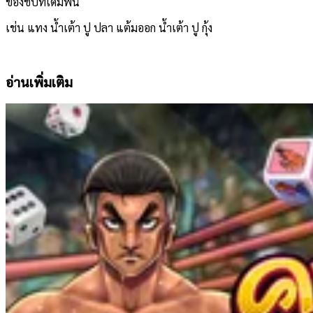
ของชิปที่เดิมพัน
เช่น แทง น้ำเต้า ปู ปลา แต้มออก น้ำเต้า ปู กุ้ง
อ่านเพิ่มเติม