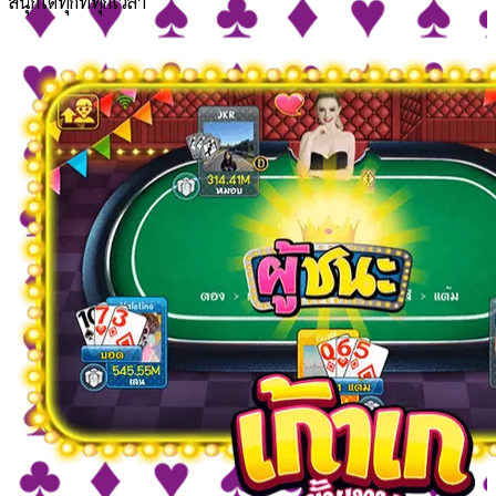
สนุกได้ทุกที่ทุกเวลา